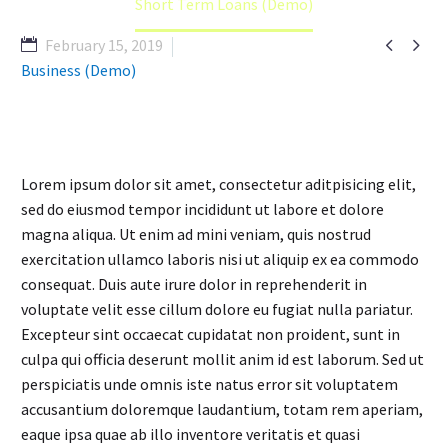
Short Term Loans (Demo)


February 15, 2019
Business (Demo)
Lorem ipsum dolor sit amet, consectetur aditpisicing elit,
sed do eiusmod tempor incididunt ut labore et dolore
magna aliqua. Ut enim ad mini veniam, quis nostrud
exercitation ullamco laboris nisi ut aliquip ex ea commodo
consequat. Duis aute irure dolor in reprehenderit in
voluptate velit esse cillum dolore eu fugiat nulla pariatur.
Excepteur sint occaecat cupidatat non proident, sunt in
culpa qui officia deserunt mollit anim id est laborum. Sed ut
perspiciatis unde omnis iste natus error sit voluptatem
accusantium doloremque laudantium, totam rem aperiam,
eaque ipsa quae ab illo inventore veritatis et quasi