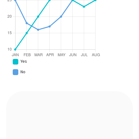
Yes
No