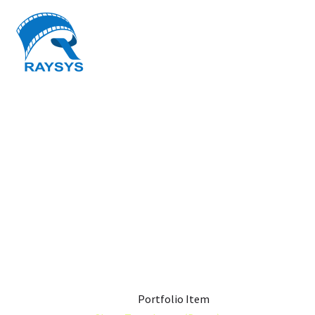
SHORT TERM
LOANS (DEMO)
Home
Portfolio Item