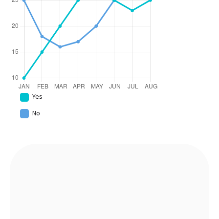
Yes
No