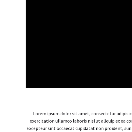
Video
Player
Lorem ipsum dolor sit amet, consectetur adipisic
exercitation ullamco laboris nisi ut aliquip ex ea c
Excepteur sint occaecat cupidatat non proident, sunt 