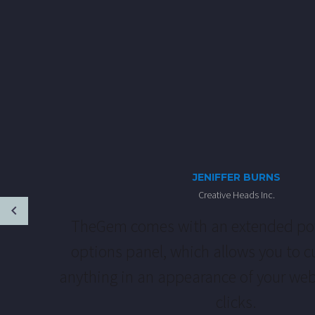
JENIFFER BURNS
Creative Heads Inc.
TheGem comes with an extended po
options panel, which allows you to c
anything in an appearance of your web
clicks.