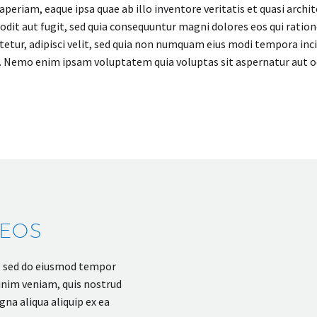
riam, eaque ipsa quae ab illo inventore veritatis et quasi archit
odit aut fugit, sed quia consequuntur magni dolores eos qui rati
ctetur, adipisci velit, sed quia non numquam eius modi tempora i
 Nemo enim ipsam voluptatem quia voluptas sit aspernatur aut odi
DEOS
t, sed do eiusmod tempor
inim veniam, quis nostrud
gna aliqua aliquip ex ea