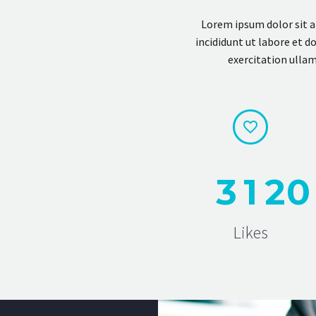
Lorem ipsum dolor sit a
incididunt ut labore et 
exercitation ullam


3
1
2
0
Likes