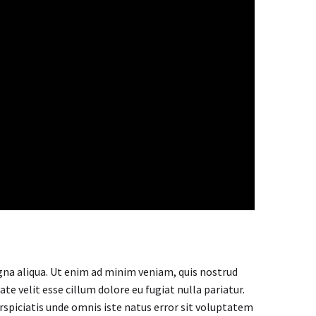
gna aliqua. Ut enim ad minim veniam, quis nostrud
te velit esse cillum dolore eu fugiat nulla pariatur.
erspiciatis unde omnis iste natus error sit voluptatem