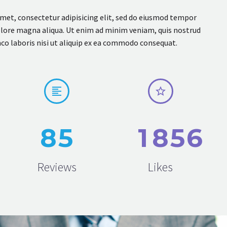
met, consectetur adipisicing elit, sed do eiusmod tempor
dolore magna aliqua. Ut enim ad minim veniam, quis nostrud
co laboris nisi ut aliquip ex ea commodo consequat.




8
5
1
8
5
6
Reviews
Likes