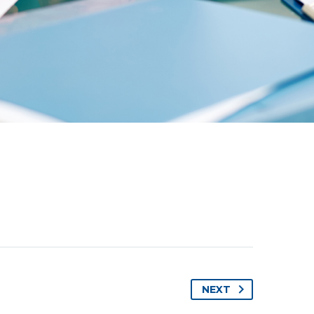

NEXT