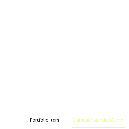
MO
R PORTRAITS
Home
Portfolio Item
Glamour Portraits (Demo)