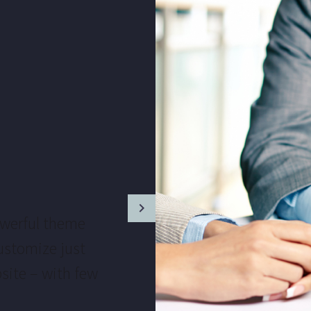
werful theme
This powerful
ustomize just
performance re
site – with few
&amp; co., it 
c