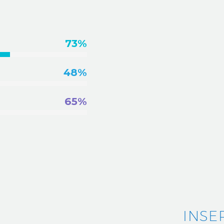
73%
48%
65%
INSE