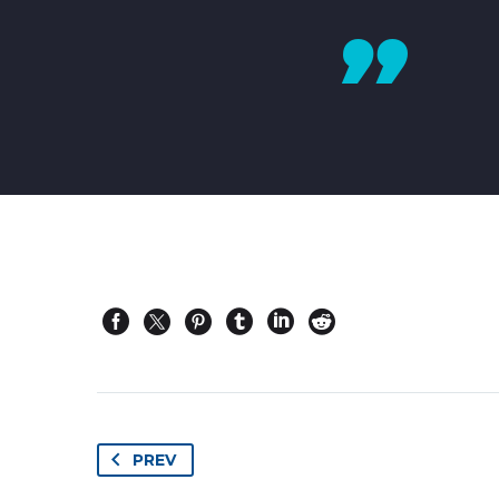

PREV