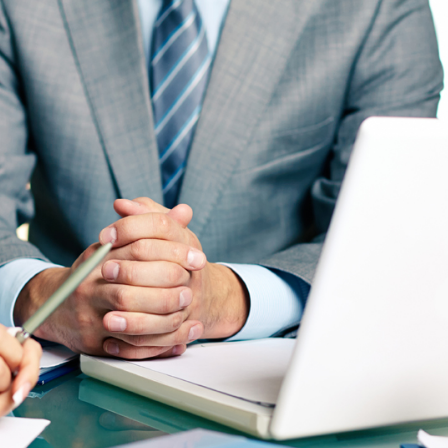
MARCUS FIELDS
Marketing Manager
 theme was optimised to get the best
sults. Tested with pagespeed insights
delivers even better results with super
ache &amp; minification.