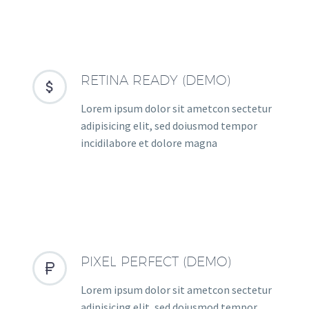
RETINA READY (DEMO)


Lorem ipsum dolor sit ametcon sectetur
adipisicing elit, sed doiusmod tempor
incidilabore et dolore magna
PIXEL PERFECT (DEMO)


Lorem ipsum dolor sit ametcon sectetur
adipisicing elit, sed doiusmod tempor