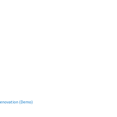
MO
 BUILDING
enovation (Demo)