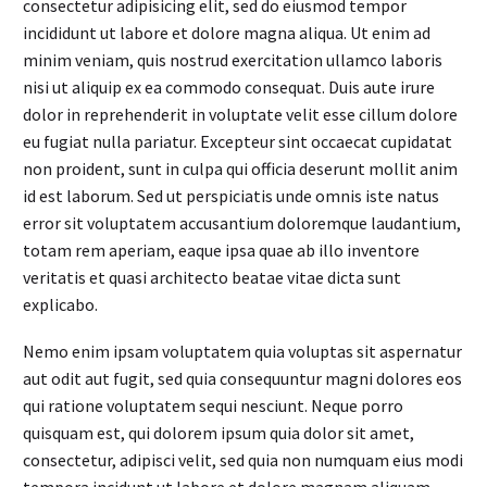
consectetur adipisicing elit, sed do eiusmod tempor
incididunt ut labore et dolore magna aliqua. Ut enim ad
minim veniam, quis nostrud exercitation ullamco laboris
nisi ut aliquip ex ea commodo consequat. Duis aute irure
dolor in reprehenderit in voluptate velit esse cillum dolore
eu fugiat nulla pariatur. Excepteur sint occaecat cupidatat
non proident, sunt in culpa qui officia deserunt mollit anim
id est laborum. Sed ut perspiciatis unde omnis iste natus
error sit voluptatem accusantium doloremque laudantium,
totam rem aperiam, eaque ipsa quae ab illo inventore
veritatis et quasi architecto beatae vitae dicta sunt
explicabo.
Nemo enim ipsam voluptatem quia voluptas sit aspernatur
aut odit aut fugit, sed quia consequuntur magni dolores eos
qui ratione voluptatem sequi nesciunt. Neque porro
quisquam est, qui dolorem ipsum quia dolor sit amet,
consectetur, adipisci velit, sed quia non numquam eius modi
tempora incidunt ut labore et dolore magnam aliquam